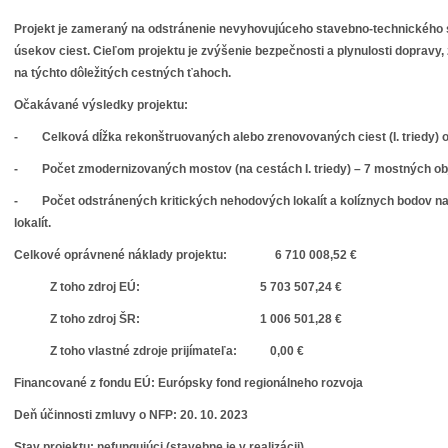
Projekt je zameraný na odstránenie nevyhovujúceho stavebno-technického 
úsekov ciest. Cieľom projektu je zvýšenie bezpečnosti a plynulosti dopravy,
na týchto dôležitých cestných ťahoch.
Očakávané výsledky projektu:
- Celková dĺžka rekonštruovaných alebo zrenovovaných ciest (I. triedy) o
- Počet zmodernizovaných mostov (na cestách I. triedy) – 7 mostných ob
- Počet odstránených kritických nehodových lokalít a kolíznych bodov na c
lokalít.
Celkové oprávnené náklady projektu:
6 710 008,52 €
Z toho zdroj EÚ:
5 703 507,24 €
Z toho zdroj ŠR:
1 006 50
Z toho vlastné zdroje prijímateľa:
0,00 €
Financované z fondu EÚ:
Európsky fond regionálneho rozvoja
Deň účinnosti zmluvy o NFP:
20. 10. 2023
Stav projektu: nefungujúci (
stavebne je v realizácii)