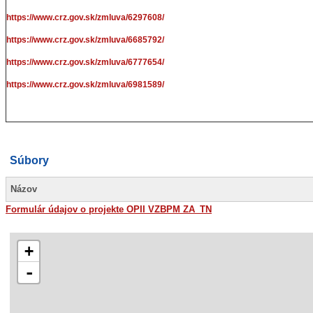
https://www.crz.gov.sk/zmluva/6297608/
https://www.crz.gov.sk/zmluva/6685792/
https://www.crz.gov.sk/zmluva/6777654/
https://www.crz.gov.sk/zmluva/6981589/
Súbory
Názov
Formulár údajov o projekte OPII VZBPM ZA_TN
+
-