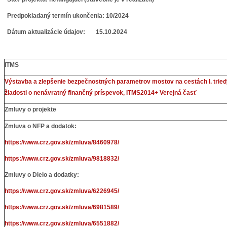
Predpokladaný termín ukončenia: 10/2024
Dátum aktualizácie údajov: 15.10.2024
ITMS
Výstavba a zlepšenie bezpečnostných parametrov mostov na cestách I. triedy 
žiadosti o nenávratný finančný príspevok, ITMS2014+ Verejná časť
Zmluvy o projekte
Zmluva o NFP a dodatok:
https://www.crz.gov.sk/zmluva/8460978/
https://www.crz.gov.sk/zmluva/9818832/
Zmluvy o Dielo a dodatky:
https://www.crz.gov.sk/zmluva/6226945/
https://www.crz.gov.sk/zmluva/6981589/
https://www.crz.gov.sk/zmluva/6551882/