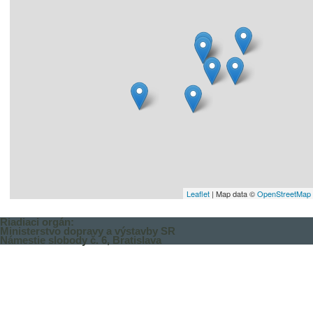
Leaflet
| Map data ©
OpenStreetMap
Riadiaci orgán:
Ministerstvo dopravy a výstavby SR
Námestie slobody č. 6, Bratislava