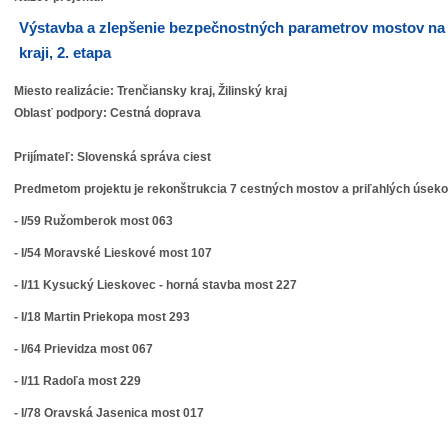
Výstavba a zlepšenie bezpečnostných parametrov mostov na c
kraji, 2. etapa
Miesto realizácie: Trenčiansky kraj, Žilinský kraj
Oblasť podpory: Cestná doprava
Prijímateľ: Slovenská správa ciest
Predmetom projektu je rekonštrukcia 7 cestných mostov a priľahlých úseko
- I/59 Ružomberok most 063
- I/54 Moravské Lieskové most 107
- I/11 Kysucký Lieskovec - horná stavba most 227
- I/18 Martin Priekopa most 293
- I/64 Prievidza most 067
- I/11 Radoľa most 229
- I/78 Oravská Jasenica most 017